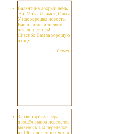
Валентина добрый день.
Это Усть - Илимск, Ольга.
У нас хорошая новость,
Ваши синь-синь-дяни
начали нестись!
Спасибо Вам за хорошую
птицу.
Ольга
Здравствуйте, вчера
прошёл вывод перепелов
вывелось 130 перепелов
из 190 заложенных яиц в