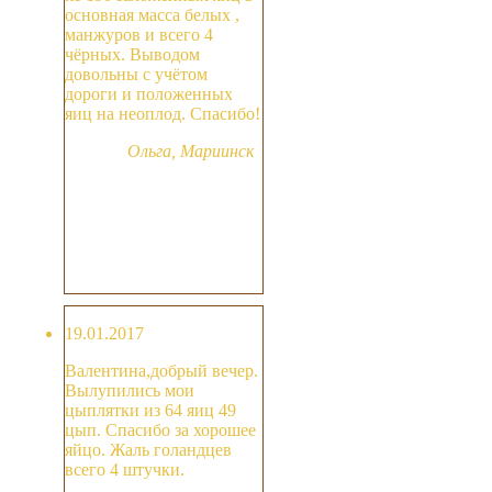
основная масса белых ,
манжуров и всего 4
чёрных. Выводом
довольны с учётом
дороги и положенных
яиц на неоплод. Спасибо!
Ольга, Мариинск
19.01.2017
Валентина,добрый вечер.
Вылупились мои
цыплятки из 64 яиц 49
цып. Спасибо за хорошее
яйцо. Жаль голандцев
всего 4 штучки.