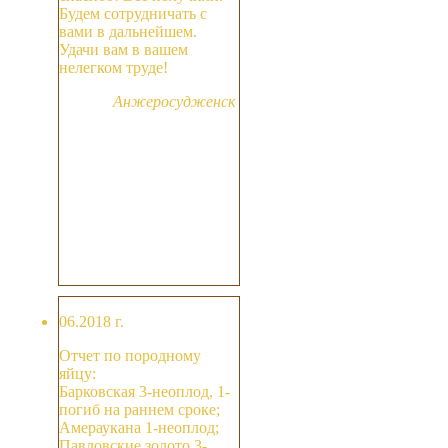
Будем сотрудничать с
вами в дальнейшем.
Удачи вам в вашем
нелегком труде!
Анжеросудженск
06.2018 г.
Отчет по породному
яйцу:
Барковская 3-неоплод, 1-
погиб на раннем сроке;
Амераукана 1-неоплод;
Павловские золото 3-