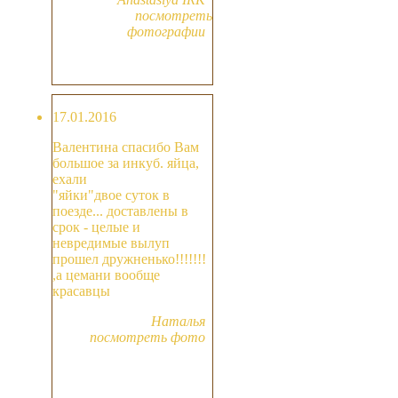
посмотреть
фотографии
17.01.2016
Валентина спасибо Вам
большое за инкуб. яйца,
ехали
"яйки"двое суток в
поезде... доставлены в
срок - целые и
невредимые вылуп
прошел дружненько!!!!!!!
,а цемани вообще
красавцы
Наталья
посмотреть фото