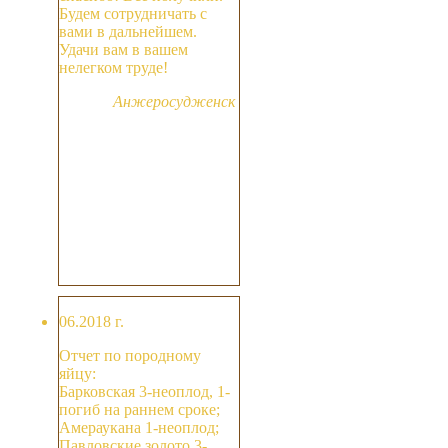
Будем сотрудничать с
вами в дальнейшем.
Удачи вам в вашем
нелегком труде!
Анжеросудженск
06.2018 г.
Отчет по породному
яйцу:
Барковская 3-неоплод, 1-
погиб на раннем сроке;
Амераукана 1-неоплод;
Павловские золото 3-