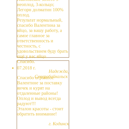
неоплод, 3-кольцо;
Легорн долматин 100%
оплод.
Результат нормальный,
спасибо Валентина за
яйцо, за вашу работу, а
самое главное за
ответственность и
честность, с
удовольствием буду брать
ещё у вас яйцо.
Спасибо.
07.2018 г.
Надежда,
Северобайкальск
Спасибо огромное
Валентине за поставку
яичек и курят на
отдаленные районы!
Оплод и вывод всегда
радуют!!!
Эталон красоты - стоит
обратить внимание!
г. Кодинск