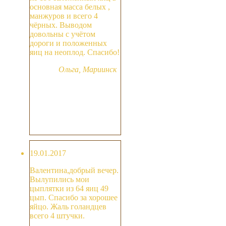
основная масса белых ,
манжуров и всего 4
чёрных. Выводом
довольны с учётом
дороги и положенных
яиц на неоплод. Спасибо!
Ольга, Мариинск
19.01.2017
Валентина,добрый вечер.
Вылупились мои
цыплятки из 64 яиц 49
цып. Спасибо за хорошее
яйцо. Жаль голандцев
всего 4 штучки.