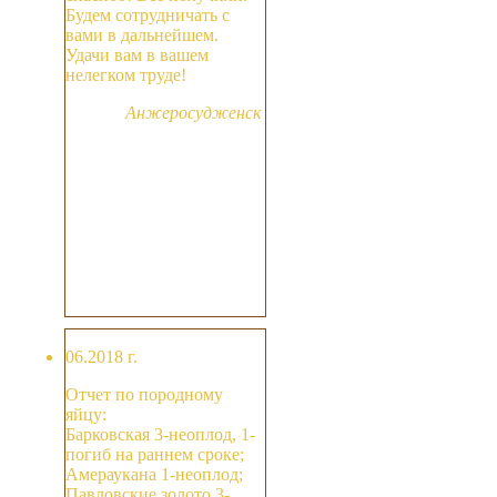
Будем сотрудничать с
вами в дальнейшем.
Удачи вам в вашем
нелегком труде!
Анжеросудженск
06.2018 г.
Отчет по породному
яйцу:
Барковская 3-неоплод, 1-
погиб на раннем сроке;
Амераукана 1-неоплод;
Павловские золото 3-