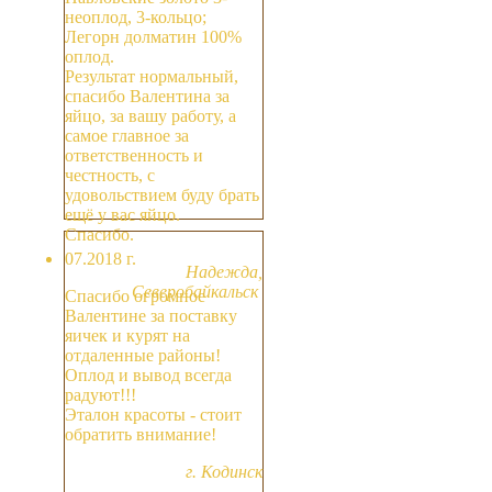
неоплод, 3-кольцо;
Легорн долматин 100%
оплод.
Результат нормальный,
спасибо Валентина за
яйцо, за вашу работу, а
самое главное за
ответственность и
честность, с
удовольствием буду брать
ещё у вас яйцо.
Спасибо.
07.2018 г.
Надежда,
Северобайкальск
Спасибо огромное
Валентине за поставку
яичек и курят на
отдаленные районы!
Оплод и вывод всегда
радуют!!!
Эталон красоты - стоит
обратить внимание!
г. Кодинск