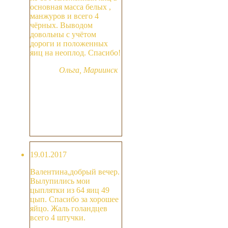
основная масса белых ,
манжуров и всего 4
чёрных. Выводом
довольны с учётом
дороги и положенных
яиц на неоплод. Спасибо!
Ольга, Мариинск
19.01.2017
Валентина,добрый вечер.
Вылупились мои
цыплятки из 64 яиц 49
цып. Спасибо за хорошее
яйцо. Жаль голандцев
всего 4 штучки.