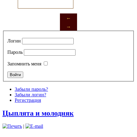
←
→
Логин
Пароль
Запомнить меня
Забыли пароль?
Забыли логин?
Регистрация
Цыплята и молодняк
Шаблоны Joomla 3 здесь:
http://www.joomla3x.ru/joomla3-
templates.html
|